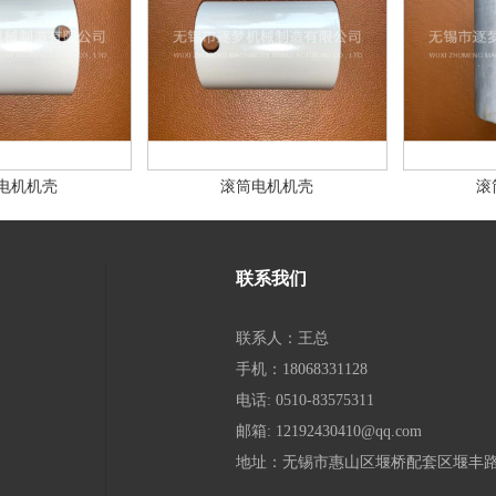
电机机壳
滚筒电机机壳
滚
联系我们
联系人：王总
手机：18068331128
电话: 0510-83575311
邮箱: 12192430410@qq.com
地址：无锡市惠山区堰桥配套区堰丰路